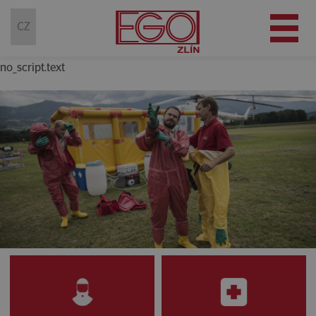
(current)
CZ
no_script.text