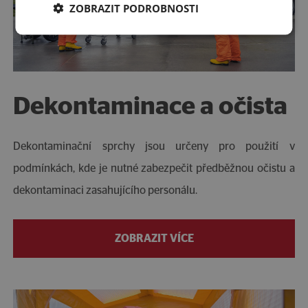
ZOBRAZIT PODROBNOSTI
Dekontaminace a očista
Dekontaminační sprchy jsou určeny pro použití v
podmínkách, kde je nutné zabezpečit předběžnou očistu a
dekontaminaci zasahujícího personálu.
ZOBRAZIT VÍCE