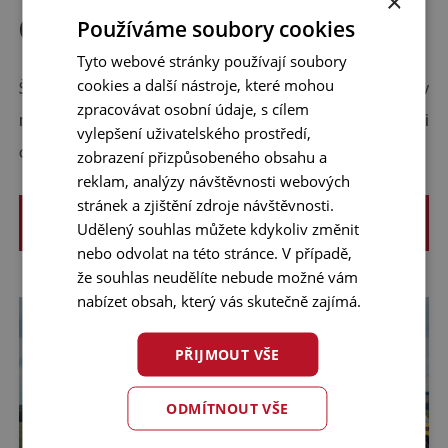
×
Ochrana personálu
Používáme soubory cookies
Tyto webové stránky používají soubory
cookies a další nástroje, které mohou
Široký výběr ochranných obleků pro vstup do prostředí, v
zpracovávat osobní údaje, s cílem
němž je riziko výskytu nebezpečných látek biologického či
vylepšení uživatelského prostředí,
chemického původu.
zobrazení přizpůsobeného obsahu a
reklam, analýzy návštěvnosti webových
stránek a zjištění zdroje návštěvnosti.
ZOBRAZIT VÍCE
Udělený souhlas můžete kdykoliv změnit
nebo odvolat na této stránce. V případě,
že souhlas neudělíte nebude možné vám
nabízet obsah, který vás skutečně zajímá.
PŘIJMOUT VŠE
ODMÍTNOUT VŠE