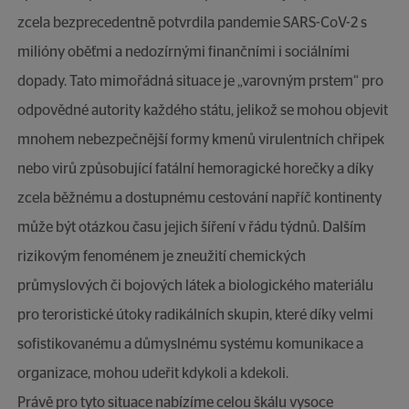
zcela bezprecedentně potvrdila pandemie SARS-CoV-2 s
milióny oběťmi a nedozírnými finančními i sociálními
dopady. Tato mimořádná situace je „varovným prstem“ pro
odpovědné autority každého státu, jelikož se mohou objevit
mnohem nebezpečnější formy kmenů virulentních chřipek
nebo virů způsobující fatální hemoragické horečky a díky
zcela běžnému a dostupnému cestování napříč kontinenty
může být otázkou času jejich šíření v řádu týdnů. Dalším
rizikovým fenoménem je zneužití chemických
průmyslových či bojových látek a biologického materiálu
pro teroristické útoky radikálních skupin, které díky velmi
sofistikovanému a důmyslnému systému komunikace a
organizace, mohou udeřit kdykoli a kdekoli.
Právě pro tyto situace nabízíme celou škálu vysoce