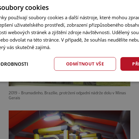
soubory cookies
ky používají soubory cookies a další nástroje, které mohou zpr
lepšení uživatelského prostředí, zobrazení přizpůsobeného obsah
sti webových stránek a zjištění zdroje návštěvnosti. Udělený so
nebo odvolat na této stránce. V případě, že souhlas neudělíte n
erý vás skutečně zajímá.
ODROBNOSTI
ODMÍTNOUT VŠE
PŘ
2019 – Brumadinho, Brazílie, protržení odpadní nádrže dolu v Minas
Gerais