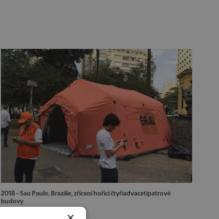
2018 – Sao Paulo, Brazílie, zřícení hořící čtyřiadvacetipatrové
budovy
×