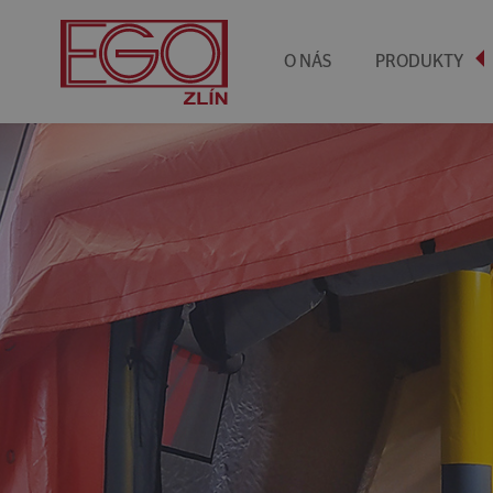
no_script.text
O NÁS
PRODUKTY