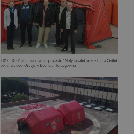
2017 - Dodání stanu v rámci projektu “Malý lokální projekt” pro Civilní
obranu v obci Orašje, v Bosně a Hercegovině