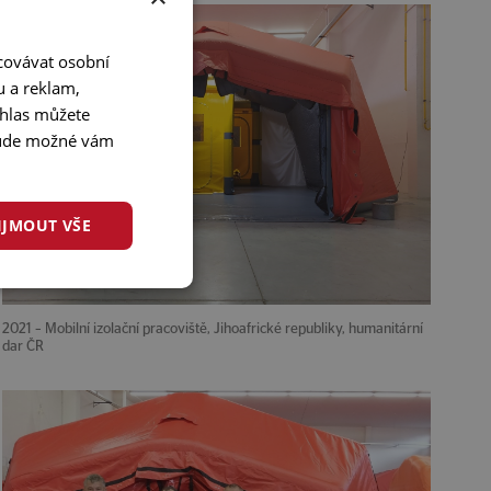
acovávat osobní
u a reklam,
uhlas můžete
ebude možné vám
IJMOUT VŠE
2021 – Mobilní izolační pracoviště, Jihoafrické republiky, humanitární
dar ČR