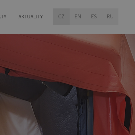
(current)
CZ
EN
ES
RU
KTY
AKTUALITY