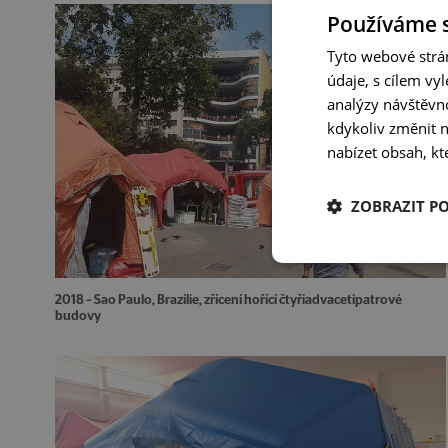
Používáme 
Tyto webové strán
údaje, s cílem vy
analýzy návštěvno
kdykoliv změnit 
nabízet obsah, kt
ZOBRAZIT P
2018 – Sao Paulo, Brazílie, zřícení hořící čtyřiadvacetipatrové
budovy