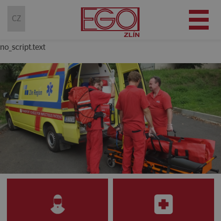
(current)
CZ
no_script.text