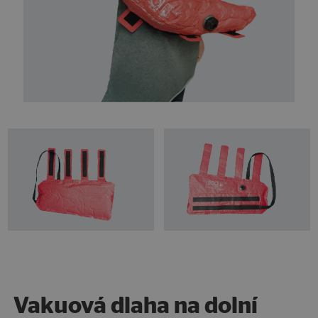
Vakuová dlaha na dolní