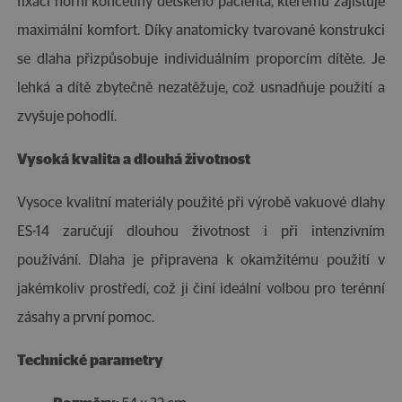
fixaci horní končetiny dětského pacienta, kterému zajišťuje
maximální komfort. Díky anatomicky tvarované konstrukci
se dlaha přizpůsobuje individuálním proporcím dítěte. Je
lehká a dítě zbytečně nezatěžuje, což usnadňuje použití a
zvyšuje pohodlí.
Vysoká kvalita a dlouhá životnost
Vysoce kvalitní materiály použité při výrobě vakuové dlahy
ES-14 zaručují dlouhou životnost i při intenzivním
používání. Dlaha je připravena k okamžitému použití v
jakémkoliv prostředí, což ji činí ideální volbou pro terénní
zásahy a první pomoc.
Technické parametry