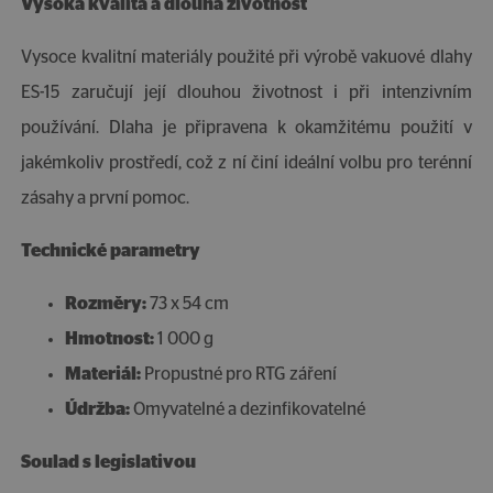
Vysoká kvalita a dlouhá životnost
Vysoce kvalitní materiály použité při výrobě vakuové dlahy
ES-15 zaručují její dlouhou životnost i při intenzivním
používání. Dlaha je připravena k okamžitému použití v
jakémkoliv prostředí, což z ní činí ideální volbu pro terénní
zásahy a první pomoc.
Technické parametry
Rozměry:
73 x 54 cm
Hmotnost:
1 000 g
Materiál:
Propustné pro RTG záření
Údržba:
Omyvatelné a dezinfikovatelné
Soulad s legislativou