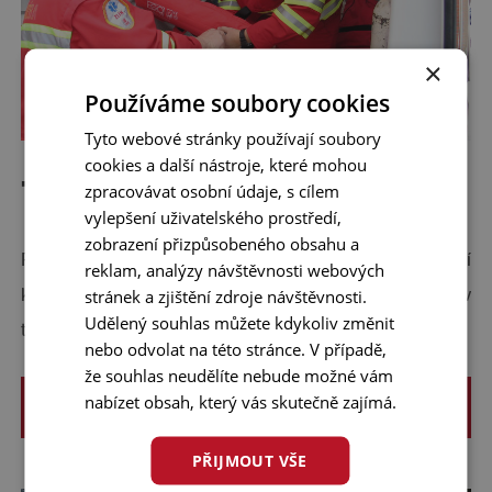
×
Používáme soubory cookies
Tyto webové stránky používají soubory
cookies a další nástroje, které mohou
Transport pacienta
zpracovávat osobní údaje, s cílem
vylepšení uživatelského prostředí,
zobrazení přizpůsobeného obsahu a
Prostředky určené pro bezpečný transport pacienta vynikají
reklam, analýzy návštěvnosti webových
stránek a zjištění zdroje návštěvnosti.
kvalitou provedení a jsou vyvinuty přímo se specialisty v
Udělený souhlas můžete kdykoliv změnit
terénu.
nebo odvolat na této stránce. V případě,
že souhlas neudělíte nebude možné vám
nabízet obsah, který vás skutečně zajímá.
ZOBRAZIT VÍCE
PŘIJMOUT VŠE