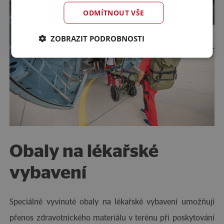
ODMÍTNOUT VŠE
ZOBRAZIT PODROBNOSTI
Obaly na lékařské
vybavení
Speciálně vyvinuté obaly na lékařské vybavení umožňují
přenos zdravotnického materiálu v terénu při poskytování