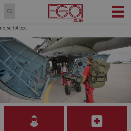
(current)
CZ
no_script.text